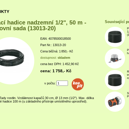
UKTY
cí hadice nadzemní 1/2", 50 m -
Související p
tovní sada (13013-20)
P
1
(
EAN: 4078500018500
Part Nr.: 13013-20
P
Cena běžná: 1 850,- Kč
h
dostupnost:
skladem
cena bez DPH: 1 452,90 Kč
cena: 1 758,- Kč
R
t
r
v počtu:
S
P
 řady rostlin. Vzdálenost kapačů 30 cm, Ø 13 mm (1/2"). Max. délka
 hadice 100 m (u základního přístroje umístěného uprostřed).