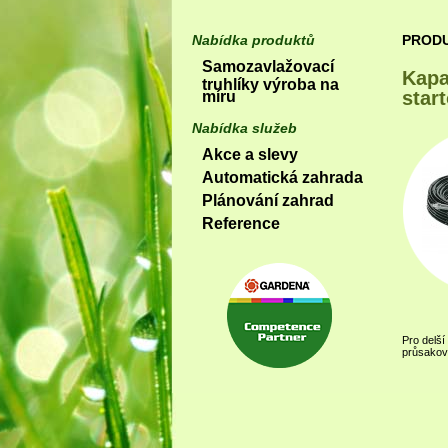
Nabídka produktů
PROD
Samozavlažovací
Kapa
truhlíky výroba na
star
míru
Nabídka služeb
Akce a slevy
Automatická zahrada
Plánování zahrad
Reference
Pro delší
průsakové