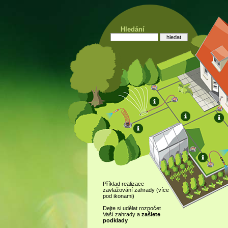
Hledání
Příklad realizace
zavlažování zahrady (více
pod ikonami)
Dejte si udělat rozpočet
Vaší zahrady a
zašlete
podklady