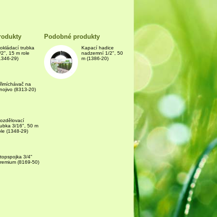
rodukty
Podobné produkty
okládací trubka
Kapací hadice
/2", 15 m role
nadzemní 1/2", 50
1346-29)
m (1386-20)
řimíchávač na
nojivo (8313-20)
ozdělovací
rubka 3/16", 50 m
ole (1348-29)
topspojka 3/4"
remium (8169-50)