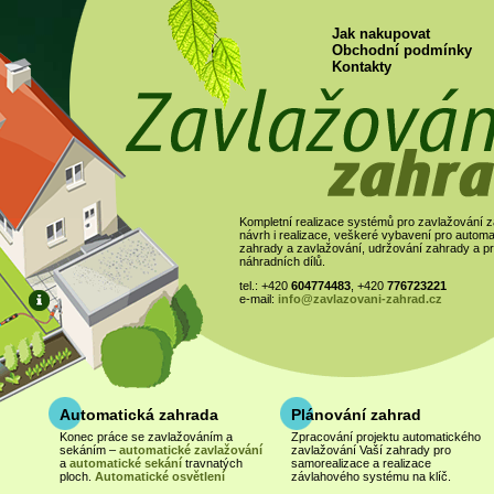
Jak nakupovat
Obchodní podmínky
Kontakty
Kompletní realizace systémů pro zavlažování z
návrh i realizace, veškeré vybavení pro automa
zahrady a zavlažování, udržování zahrady a pr
náhradních dílů.
tel.: +420
604774483
, +420
776723221
e-mail:
info@zavlazovani-zahrad.cz
Automatická zahrada
Plánování zahrad
KONZULTACE
Konec práce se zavlažováním a
Zpracování projektu automatického
Zavolejte a rádi Vám se vší
sekáním –
automatické zavlažování
zavlažování Vaší zahrady pro
poradíme!
a
automatické sekání
travnatých
samorealizace a realizace
ploch.
Automatické osvětlení
závlahového systému na klíč.