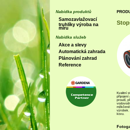
Nabídka produktů
PROD
Samozavlažovací
Stop
truhlíky výroba na
míru
Nabídka služeb
Akce a slevy
Automatická zahrada
Plánování zahrad
Reference
Kvalitní
připojení
proudí, p
vodovodn
měkčeného
výrobek. 
kovu.
Fotoga