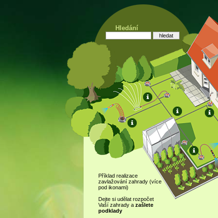
Hledání
Příklad realizace
zavlažování zahrady (více
pod ikonami)
Dejte si udělat rozpočet
Vaší zahrady a
zašlete
podklady