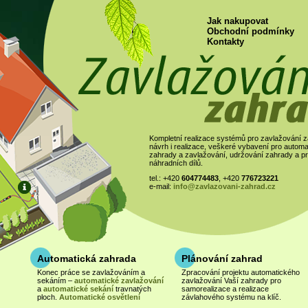
Jak nakupovat
Obchodní podmínky
Kontakty
Kompletní realizace systémů pro zavlažování z
návrh i realizace, veškeré vybavení pro automa
zahrady a zavlažování, udržování zahrady a pr
náhradních dílů.
tel.: +420
604774483
, +420
776723221
e-mail:
info@zavlazovani-zahrad.cz
Automatická zahrada
Plánování zahrad
KONZULTACE
Konec práce se zavlažováním a
Zpracování projektu automatického
Zavolejte a rádi Vám se vší
sekáním –
automatické zavlažování
zavlažování Vaší zahrady pro
poradíme!
a
automatické sekání
travnatých
samorealizace a realizace
ploch.
Automatické osvětlení
závlahového systému na klíč.