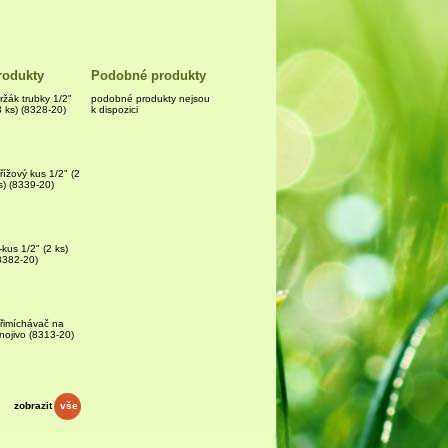
rodukty
Podobné produkty
ržák trubky 1/2"
podobné produkty nejsou
3 ks) (8328-20)
k dispozici
řížový kus 1/2" (2
s) (8339-20)
-kus 1/2" (2 ks)
8382-20)
řimíchávač na
nojivo (8313-20)
zobrazit
vše