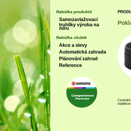
Nabídka produktů
PROD
Samozavlažovací
Pokl
truhlíky výroba na
míru
Nabídka služeb
Akce a slevy
Automatická zahrada
Plánování zahrad
Reference
Centráln
stabilizo