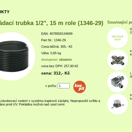
UKTY
ádací trubka 1/2", 15 m role (1346-29)
Související p
D
(
EAN: 4078500134699
Part Nr.: 1346-29
Cena běžná: 355,- Kč
K
Váha: 0,65 kg
k
dostupnost:
skladem
cena bez DPH: 257,90 Kč
cena: 312,- Kč
L
(
v počtu:
P
h
í zásobovací vedení v systému kapkové závlahy. Nepropouští světlo a
váno proti UV. Pokládka možná nad i pod zemí.