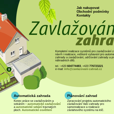
Jak nakupovat
Obchodní podmínky
Kontakty
Kompletní realizace systémů pro zavlažování z
návrh i realizace, veškeré vybavení pro automa
zahrady a zavlažování, udržování zahrady a pr
náhradních dílů.
tel.: +420
604774483
, +420
776723221
e-mail:
info@zavlazovani-zahrad.cz
Automatická zahrada
Plánování zahrad
KONZULTACE
Konec práce se zavlažováním a
Zpracování projektu automatického
Zavolejte a rádi Vám se vší
sekáním –
automatické zavlažování
zavlažování Vaší zahrady pro
poradíme!
a
automatické sekání
travnatých
samorealizace a realizace
ploch.
Automatické osvětlení
závlahového systému na klíč.