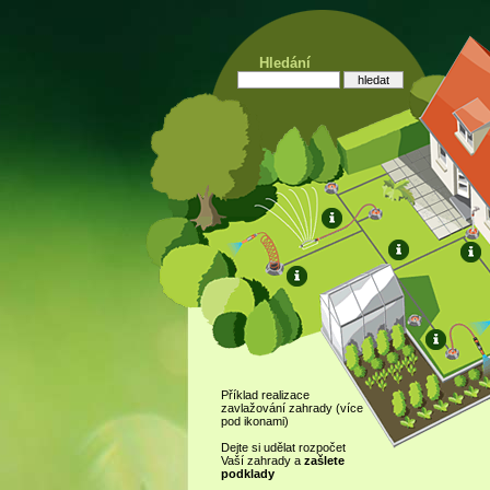
Hledání
Příklad realizace
zavlažování zahrady (více
pod ikonami)
Dejte si udělat rozpočet
Vaší zahrady a
zašlete
podklady