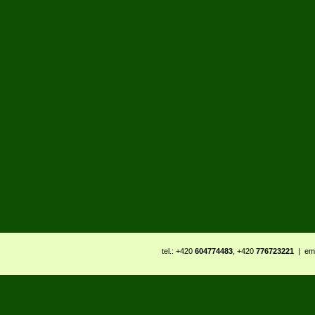
tel.: +420
604774483
, +420
776723221
| ema