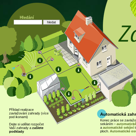
Hledání
Příklad realizace
zavlažování zahrady (více
Automatická zah
pod ikonami)
Konec práce se zavlaž
sekáním –
automatické
Dejte si udělat rozpočet
a
automatické sekání
t
Vaší zahrady a
zašlete
ploch.
Automatické osv
podklady