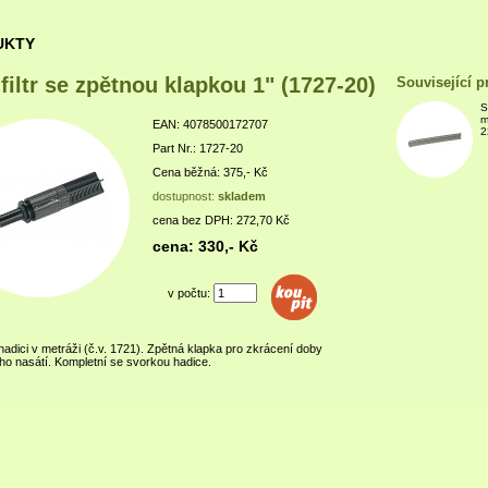
UKTY
 filtr se zpětnou klapkou 1" (1727-20)
Související p
S
m
EAN: 4078500172707
2
Part Nr.: 1727-20
Cena běžná: 375,- Kč
dostupnost:
skladem
cena bez DPH: 272,70 Kč
cena: 330,- Kč
v počtu:
hadici v metráži (č.v. 1721). Zpětná klapka pro zkrácení doby
o nasátí. Kompletní se svorkou hadice.