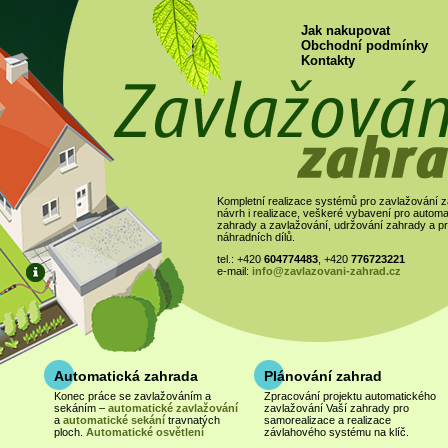
Jak nakupovat
Obchodní podmínky
Kontakty
Kompletní realizace systémů pro zavlažování z
návrh i realizace, veškeré vybavení pro automa
zahrady a zavlažování, udržování zahrady a pr
náhradních dílů.
tel.: +420
604774483
, +420
776723221
e-mail:
info@zavlazovani-zahrad.cz
Automatická zahrada
Plánování zahrad
Samozavlažovací
truhlíky
Konec práce se zavlažováním a
Zpracování projektu automatického
sekáním –
automatické zavlažování
zavlažování Vaší zahrady pro
Výroba na míru. Cenu upře
a
automatické sekání
travnatých
samorealizace a realizace
po zadání rozměrů.
ploch.
Automatické osvětlení
závlahového systému na klíč.