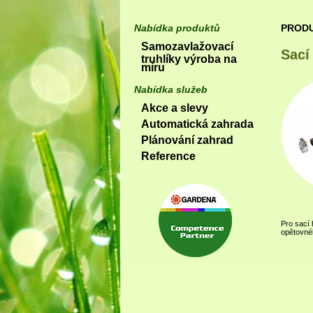
Nabídka produktů
PROD
Samozavlažovací
Sací
truhlíky výroba na
míru
Nabídka služeb
Akce a slevy
Automatická zahrada
Plánování zahrad
Reference
Pro sací 
opětovnéh