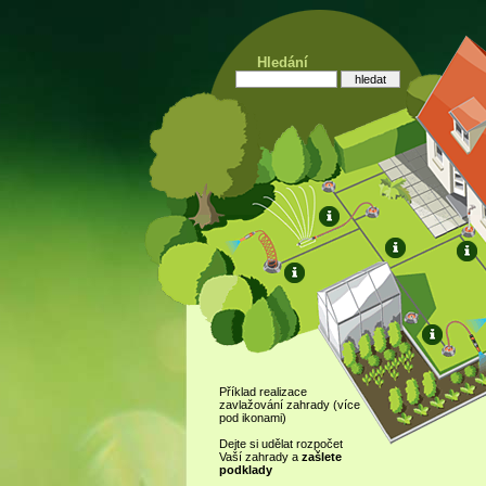
Hledání
Příklad realizace
zavlažování zahrady (více
pod ikonami)
Dejte si udělat rozpočet
Vaší zahrady a
zašlete
podklady