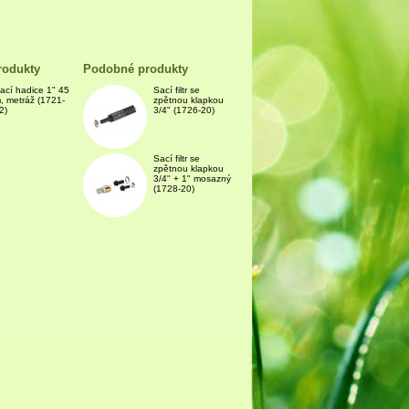
rodukty
Podobné produkty
ací hadice 1" 45
Sací filtr se
, metráž (1721-
zpětnou klapkou
2)
3/4" (1726-20)
Sací filtr se
zpětnou klapkou
3/4" + 1" mosazný
(1728-20)