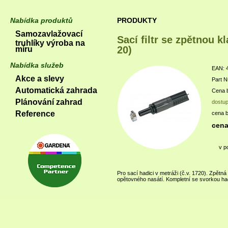
Nabídka produktů
PRODUKTY
Samozavlažovací
Sací filtr se zpětnou k
truhlíky výroba na
20)
míru
Nabídka služeb
EAN: 
Akce a slevy
Part N
Automatická zahrada
Cena b
Plánování zahrad
dostu
Reference
cena 
cena
v p
Pro sací hadici v metráži (č.v. 1720). Zpětn
opětovného nasátí. Kompletní se svorkou ha