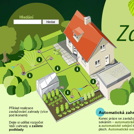
Hledání
Příklad realizace
zavlažování zahrady (více
Automatická zah
pod ikonami)
Konec práce se zavlaž
sekáním –
automatické
Dejte si udělat rozpočet
a
automatické sekání
t
Vaší zahrady a
zašlete
ploch.
Automatické osv
podklady