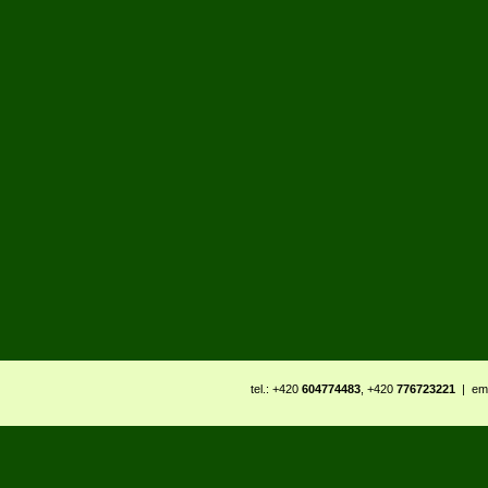
tel.: +420
604774483
, +420
776723221
| ema