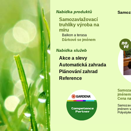
Nabídka produktů
Samoza
Samozavlažovací
truhlíky výroba na
míru
Balkon a terasa
Dárkové se jménem
Nabídka služeb
Akce a slevy
Automatická zahrada
Plánování zahrad
Reference
Samozav
jménem 
Cena na
Samozavl
jménem v
Polyetyle