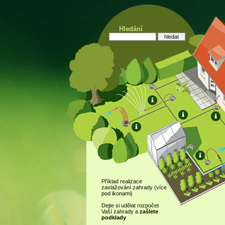
Hledání
Příklad realizace
zavlažování zahrady (více
pod ikonami)
Dejte si udělat rozpočet
Vaší zahrady a
zašlete
podklady