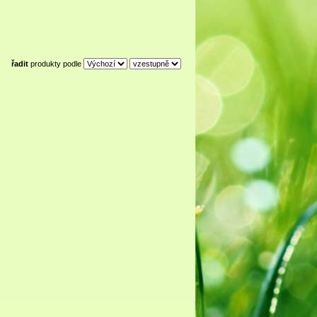
řadit
produkty podle