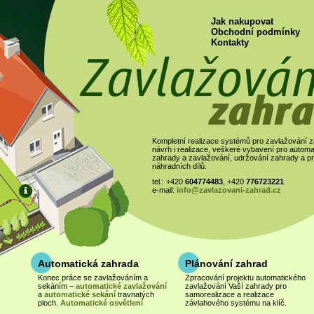
Jak nakupovat
Obchodní podmínky
Kontakty
Kompletní realizace systémů pro zavlažování z
návrh i realizace, veškeré vybavení pro automa
zahrady a zavlažování, udržování zahrady a pr
náhradních dílů.
tel.: +420
604774483
, +420
776723221
e-mail:
info@zavlazovani-zahrad.cz
Automatická zahrada
Plánování zahrad
Samozavlažovací
truhlíky
Konec práce se zavlažováním a
Zpracování projektu automatického
sekáním –
automatické zavlažování
zavlažování Vaší zahrady pro
Výroba na míru. Cenu upře
a
automatické sekání
travnatých
samorealizace a realizace
po zadání rozměrů.
ploch.
Automatické osvětlení
závlahového systému na klíč.