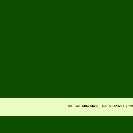
tel.: +420
604774483
, +420
776723221
| ema