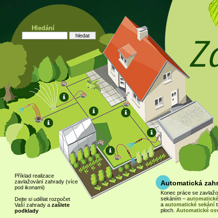
Hledání
Příklad realizace
zavlažování zahrady (více
Automatická zah
pod ikonami)
Konec práce se zavlaž
sekáním –
automatické
Dejte si udělat rozpočet
a
automatické sekání
t
Vaší zahrady a
zašlete
ploch.
Automatické osv
podklady