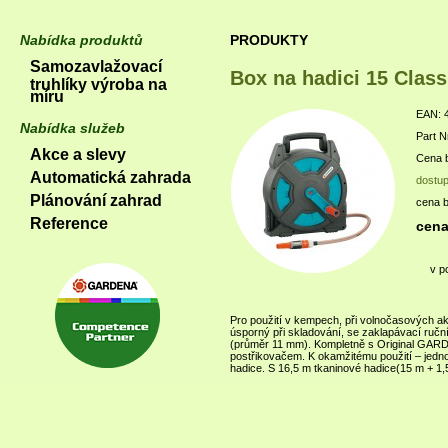
Nabídka produktů
PRODUKTY
Samozavlažovací
Box na hadici 15 Class
truhlíky výroba na
míru
EAN: 
Nabídka služeb
Part N
Akce a slevy
Cena b
Automatická zahrada
dostu
Plánování zahrad
cena 
Reference
cena
v p
Pro použití v kempech, při volnočasových ak
úsporný při skladování, se zaklapávací ručn
(průměr 11 mm). Kompletně s Original GAR
postřikovačem. K okamžitému použití – jedn
hadice. S 16,5 m tkaninové hadice(15 m + 1,5