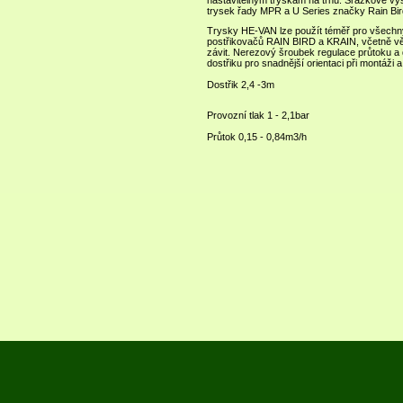
nastavitelným tryskám na trhu. Srážkové v
trysek řady MPR a U Series značky Rain Bir
Trysky HE-VAN lze použít téměř pro všech
postřikovačů RAIN BIRD a KRAIN, včetně vět
závit. Nerezový šroubek regulace průtoku a d
dostřiku pro snadnější orientaci při montáži a
Dostřik 2,4 -3m
Provozní tlak 1 - 2,1bar
Průtok 0,15 - 0,84m3/h