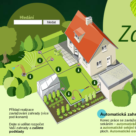
Hledání
Příklad realizace
zavlažování zahrady (více
Automatická zah
pod ikonami)
Konec práce se zavlaž
sekáním –
automatické
Dejte si udělat rozpočet
a
automatické sekání
t
Vaší zahrady a
zašlete
ploch.
Automatické osv
podklady