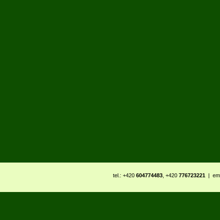
tel.: +420
604774483
, +420
776723221
| ema