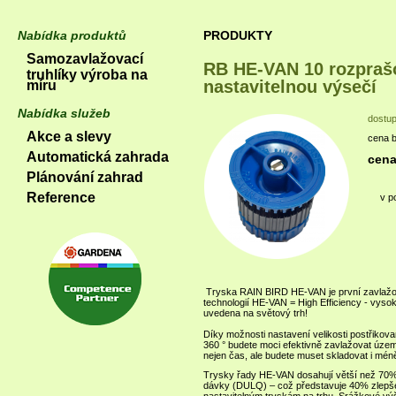
Nabídka produktů
PRODUKTY
Samozavlažovací
RB HE-VAN 10 rozprašo
truhlíky výroba na
nastavitelnou výsečí
míru
Nabídka služeb
dostu
Akce a slevy
cena 
Automatická zahrada
cena
Plánování zahrad
Reference
v p
Tryska RAIN BIRD HE-VAN je první zavlažov
technologií HE-VAN = High Efficiency - vysok
uvedena na světový trh!
Díky možnosti nastavení velikosti postřikov
360 ° budete moci efektivně zavlažovat území
nejen čas, ale budete muset skladovat i méně
Trysky řady HE-VAN dosahují větší než 70
dávky (DULQ) – což představuje 40% zlepše