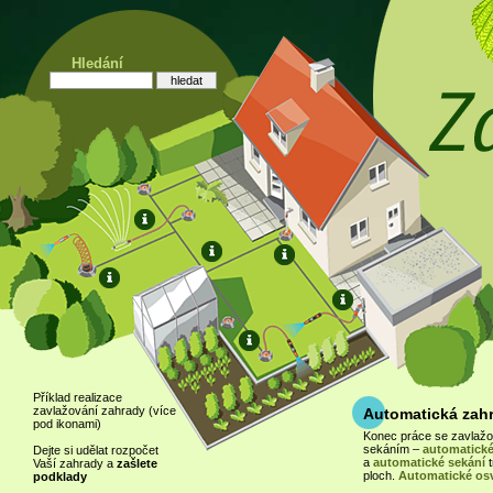
Hledání
Příklad realizace
zavlažování zahrady (více
Automatická zah
pod ikonami)
Konec práce se zavlaž
sekáním –
automatické
Dejte si udělat rozpočet
a
automatické sekání
t
Vaší zahrady a
zašlete
ploch.
Automatické osv
podklady