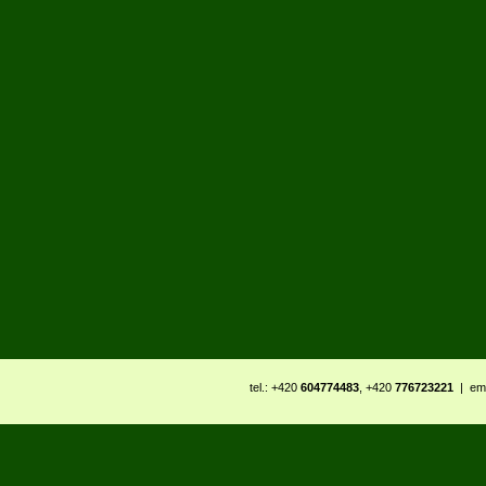
tel.: +420
604774483
, +420
776723221
| ema