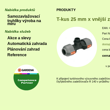
Nabídka produktů
PRODUKTY
Samozavlažovací
T-kus 25 mm x vnější z
truhlíky výroba na
míru
EAN: 
Nabídka služeb
Part N
Akce a slevy
Cena b
Automatická zahrada
dostu
Plánování zahrad
cena 
Reference
cena
v p
K připojení turbínového výsuvného zadešťov
čtyřplošného zadešťovače R 140 v průběhu 