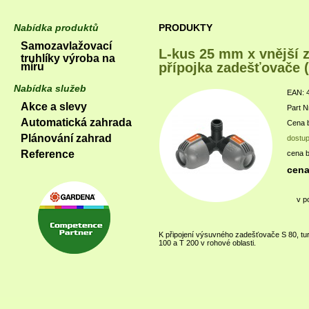
Nabídka produktů
PRODUKTY
Samozavlažovací
L-kus 25 mm x vnější z
truhlíky výroba na
přípojka zadešťovače 
míru
Nabídka služeb
EAN: 
Akce a slevy
Part N
Automatická zahrada
Cena b
Plánování zahrad
dostu
Reference
cena 
cena
v p
K připojení výsuvného zadešťovače S 80, t
100 a T 200 v rohové oblasti.