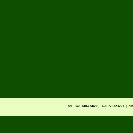
tel.: +420
604774483
, +420
776723221
| ema