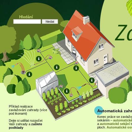
Hledání
Příklad realizace
zavlažování zahrady (více
Automatická zah
pod ikonami)
Konec práce se zavlaž
sekáním –
automatické
Dejte si udělat rozpočet
a
automatické sekání
t
Vaší zahrady a
zašlete
ploch.
Automatické osv
podklady