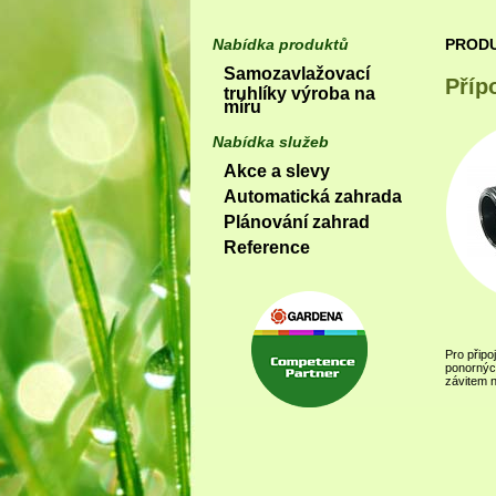
Nabídka produktů
PROD
Samozavlažovací
Příp
truhlíky výroba na
míru
Nabídka služeb
Akce a slevy
Automatická zahrada
Plánování zahrad
Reference
Pro připo
ponornýc
závitem 