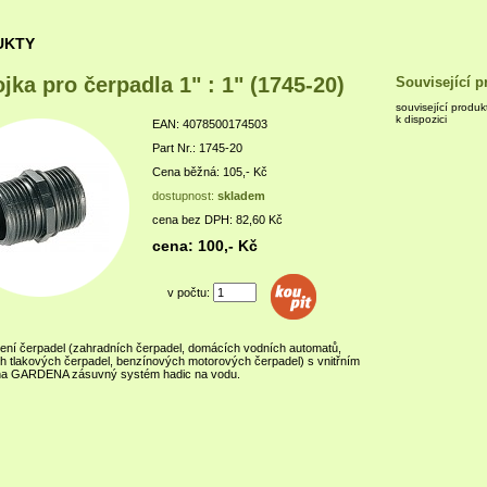
UKTY
ojka pro čerpadla 1" : 1" (1745-20)
Související p
související produk
k dispozici
EAN: 4078500174503
Part Nr.: 1745-20
Cena běžná: 105,- Kč
dostupnost:
skladem
cena bez DPH: 82,60 Kč
cena: 100,- Kč
v počtu:
jení čerpadel (zahradních čerpadel, domácích vodních automatů,
h tlakových čerpadel, benzínových motorových čerpadel) s vnitřním
na GARDENA zásuvný systém hadic na vodu.