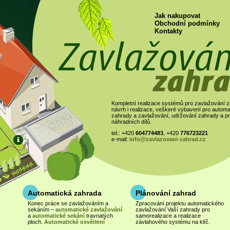
Jak nakupovat
Obchodní podmínky
Kontakty
Kompletní realizace systémů pro zavlažování z
návrh i realizace, veškeré vybavení pro automa
zahrady a zavlažování, udržování zahrady a pr
náhradních dílů.
tel.: +420
604774483
, +420
776723221
e-mail:
info@zavlazovani-zahrad.cz
Automatická zahrada
Plánování zahrad
Samozavlažovací
truhlíky
Konec práce se zavlažováním a
Zpracování projektu automatického
sekáním –
automatické zavlažování
zavlažování Vaší zahrady pro
Výroba na míru. Cenu upře
a
automatické sekání
travnatých
samorealizace a realizace
po zadání rozměrů.
ploch.
Automatické osvětlení
závlahového systému na klíč.