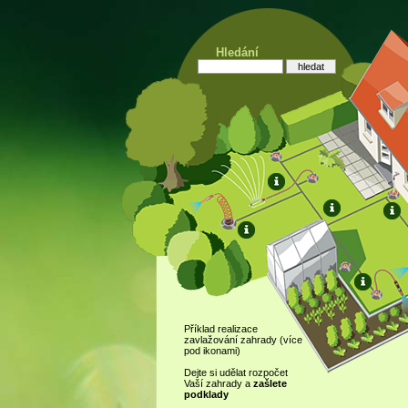
Hledání
Příklad realizace
zavlažování zahrady (více
pod ikonami)
Dejte si udělat rozpočet
Vaší zahrady a
zašlete
podklady